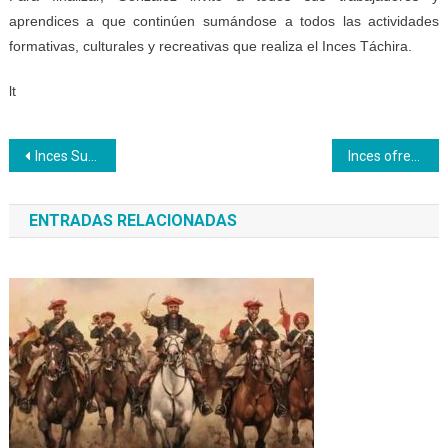
aprendices a que continúen sumándose a todos las actividades
formativas, culturales y recreativas que realiza el Inces Táchira.
lt
Navegación
Inces Sucre cumple con líneas de trabajo indicadas por el Ministerio de Educación
Inces ofrece herramientas fundamentales para el conocimiento del aporte tributario
de
ENTRADAS RELACIONADAS
entradas