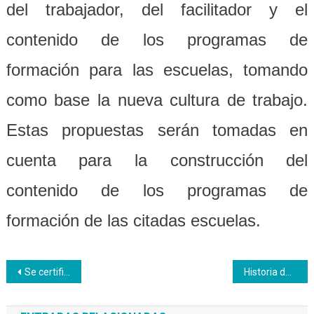
del trabajador, del facilitador y el
contenido de los programas de
formación para las escuelas, tomando
como base la nueva cultura de trabajo.
Estas propuestas serán tomadas en
cuenta para la construcción del
contenido de los programas de
formación de las citadas escuelas.
Navegación
Se certificó satisfactoriamente la primera promoción de Cortes de Cabello en Bolívar
Historia de Vida | Isbely Mujica: “Cada reto se convierte en la alegría de la meta alcanzada”
de