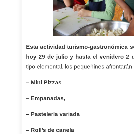
Esta actividad turismo-gastronómica s
hoy 29 de julio y hasta el venidero 2
tipo elemental, los pequeñines afrontarán 
–
Mini Pizzas
– E
mpanadas,
– P
astelería variada
– R
oll’s de canela