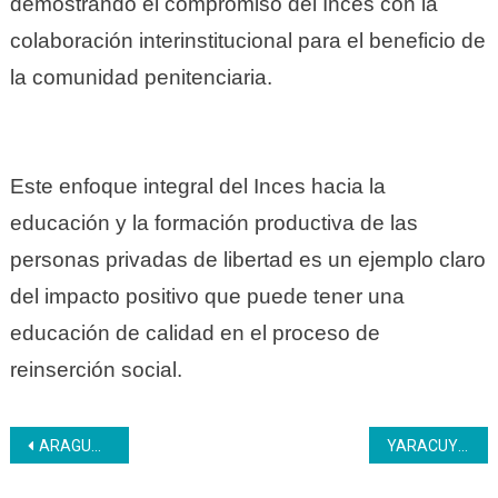
demostrando el compromiso del Inces con la
colaboración interinstitucional para el beneficio de
la comunidad penitenciaria.
Este enfoque integral del Inces hacia la
educación y la formación productiva de las
personas privadas de libertad es un ejemplo claro
del impacto positivo que puede tener una
educación de calidad en el proceso de
reinserción social.
Navegación
ARAGUA | Inces arrancó el año con buen impulso, organización y planificación
YARACUY | El Inces capacita a las mujeres para el empoderamiento
de